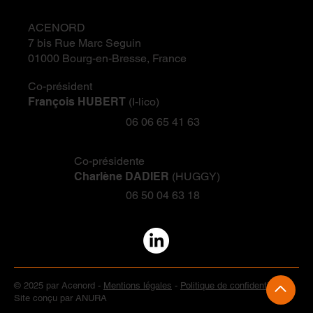
ACENORD
7 bis Rue Marc Seguin
01000 Bourg-en-Bresse, France
Co-président
François HUBERT
(I-lico)
06 06 65 41 63
Co-présidente
Charlène DADIER
(HUGGY)
06 50 04 63 18
© 2025 par Acenord -
Mentions légales
-
Politique de confidentialité
-
Site conçu par ANURA