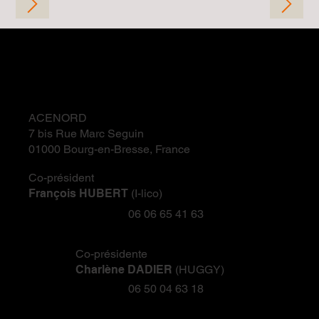
ACENORD
7 bis Rue Marc Seguin
01000 Bourg-en-Bresse, France
Co-président
François HUBERT
(I-lico)
06 06 65 41 63
Co-présidente
Charlène DADIER
(HUGGY)
06 50 04 63 18