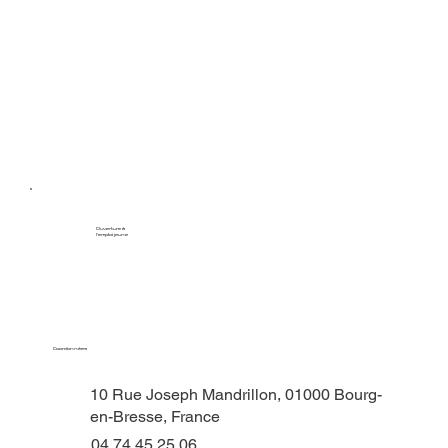
Ouverture à
l'emploi jeune
Coordonnées
10 Rue Joseph Mandrillon, 01000 Bourg-
en-Bresse, France
04 74 45 25 06